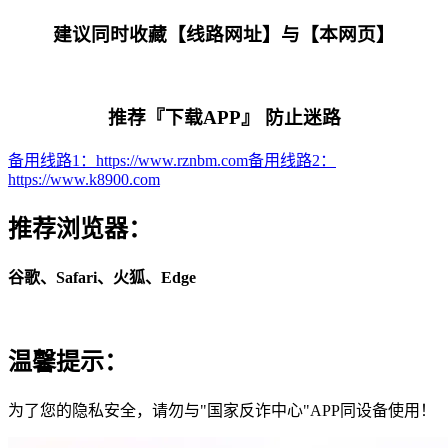
建议同时收藏【线路网址】与【本网页】
推荐『下载APP』 防止迷路
备用线路
1
：
https://www.rznbm.com
备用线路
2
：
https://www.k8900.com
推荐浏览器：
谷歌、Safari、火狐、Edge
温馨提示：
为了您的隐私安全，请勿与"国家反诈中心"APP同设备使用！