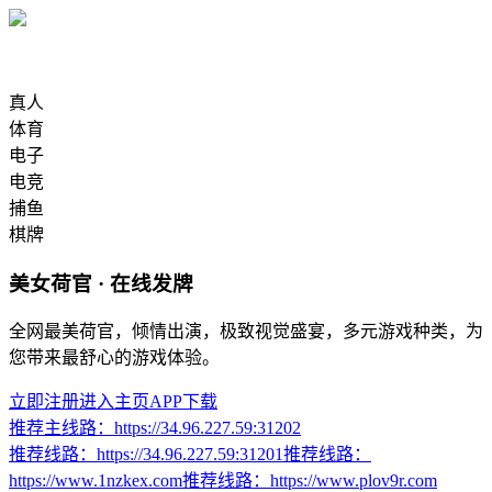
真人
体育
电子
电竞
捕鱼
棋牌
美女荷官 · 在线发牌
全网最美荷官，倾情出演，极致视觉盛宴，多元游戏种类，为
您带来最舒心的游戏体验。
立即注册
进入主页
APP下载
推荐主线路：
https://34.96.227.59:31202
推荐线路：
https://34.96.227.59:31201
推荐线路：
https://www.1nzkex.com
推荐线路：
https://www.plov9r.com